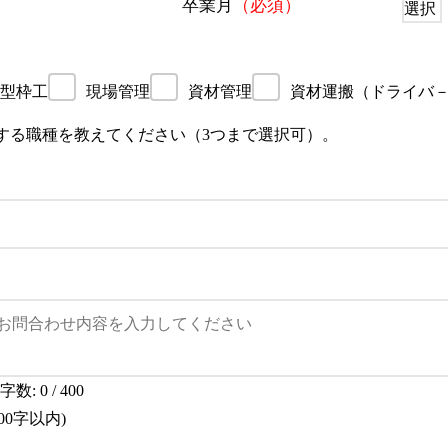
卒業月
（必須）
型枠工
現場管理
資材管理
資材運搬（ドライバ
する職種を教えてください（3つまで選択可）。
字数:
0
/ 400
400字以内)