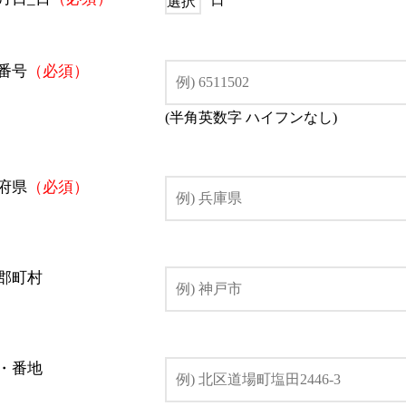
番号
（必須）
(半角英数字 ハイフンなし)
府県
（必須）
郡町村
・番地